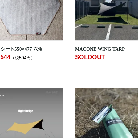
シート550×477 六角
MACONE WING TARP
,544
SOLDOUT
（税504円）