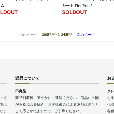
カム
シート Fire Proof
LDOUT
SOLDOUT
前のページ
30
商品中
1-24
商品
次のページ
返品について
お
不良品
ク
・近
商品到着後、速やかにご連絡ください。商品に欠陥
お
四国は
がある場合を除き、お客様都合による返品は原則と
代
なりま
して応じかねますので、ご了承ください。
各