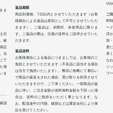
VI
返品期限
きま
商品到着後、7日以内とさせていただきます（お客
ご
様都合による返品は原則として不可とさせていただ
即時
きます）。ご返品は、未開封、未使用品に限りま
ー
土日
す。ご返品の際は、往復の送料をご請求させていた
済
。破
だきます。
加
保証
更
返品送料
。当
承
お客様都合による返品につきましては、お客様のご
ご了
な
負担とさせていただきます（不良品に該当する場合
た場
ジ
は当方で負担いたします）。弊店に無断にて着払い
いま
ワ
で商品の返送をされた場合、受け取りを拒否させて
。
いただきますので、ご了承ください。一部商品の返
品に伴い、ご注文金額が送料無料金額を下回った場
合は、送料のご負担をいただく事となります。な
確認
お、配送途中の汚損、破損などは運送会社により保
証を受けてください。