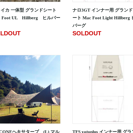
イカ 一体型 グランドシート
ナロ3GT インナー用 グラン
 Foot UL Hillberg ヒルバー
ート Mac Foot Light Hillber
バーグ
LDOUT
SOLDOUT
CONEヘキサタープ (L) マル
TFS yotoplus インナー用 グ