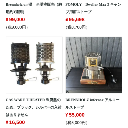
Brennholz on-温 ※受注販売（納
POMOLY Dweller Max 3 キャン
期約3週間）
プ用薪ストーブ
99,000
95,698
（税9,000円）
（税8,700円）
GAS WARE T-HEATER ※廃盤の
BRENNHOLZ infernox アルコー
ため、ブラック、シルバーの入荷
ルストーブ
55,000
はありません
16,500
（税5,000円）