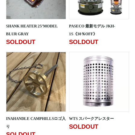
SHANK HEATER 25’MODEL
PASECO 最新モデル JKH-
BLUR GRAY
1S《30％OFF》
SOLDOUT
SOLDOUT
INAHANDLE CAMPHILLSロゴ入
WTS スパークアレスター
SOLDOUT
り
SOLDOUT