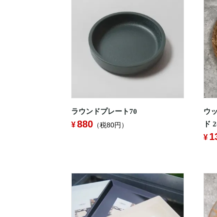
ラウンドプレート70
ウッ
880
ド 
（税80円）
1