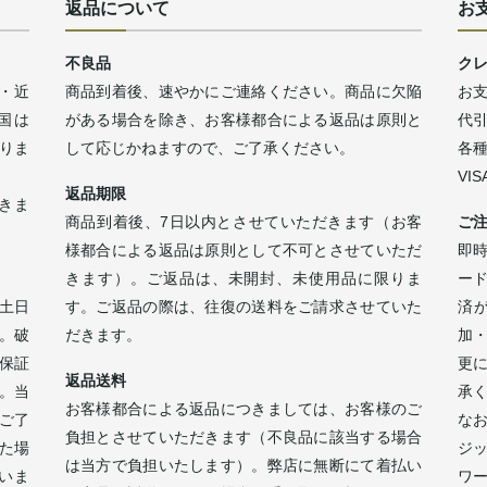
返品について
お
不良品
ク
・近
商品到着後、速やかにご連絡ください。商品に欠陥
お
四国は
がある場合を除き、お客様都合による返品は原則と
代
なりま
して応じかねますので、ご了承ください。
各
VI
返品期限
きま
商品到着後、7日以内とさせていただきます（お客
ご
様都合による返品は原則として不可とさせていただ
即時
きます）。ご返品は、未開封、未使用品に限りま
ー
土日
す。ご返品の際は、往復の送料をご請求させていた
済
。破
だきます。
加
保証
更
返品送料
。当
承
お客様都合による返品につきましては、お客様のご
ご了
な
負担とさせていただきます（不良品に該当する場合
た場
ジ
は当方で負担いたします）。弊店に無断にて着払い
いま
ワ