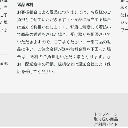
返品送料
。当
承
お客様都合による返品につきましては、お客様のご
ご了
な
負担とさせていただきます（不良品に該当する場合
た場
ジ
は当方で負担いたします）。弊店に無断にて着払い
いま
ワ
で商品の返送をされた場合、受け取りを拒否させて
。
いただきますので、ご了承ください。一部商品の返
品に伴い、ご注文金額が送料無料金額を下回った場
合は、送料のご負担をいただく事となります。な
確認
お、配送途中の汚損、破損などは運送会社により保
証を受けてください。
トップページ
取り扱い商品
ご利用ガイド