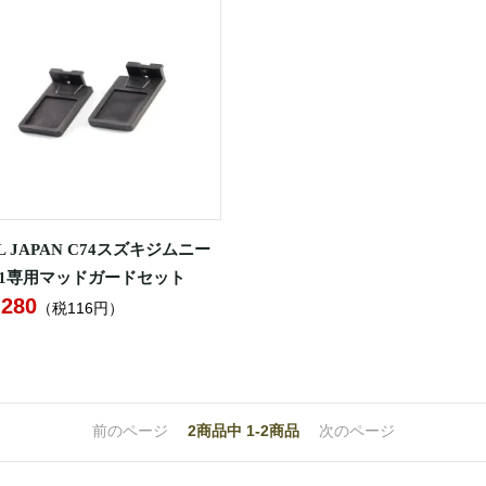
L JAPAN C74スズキジムニー
11専用マッドガードセット
,280
（税116円）
前のページ
2
商品中
1-2
商品
次のページ