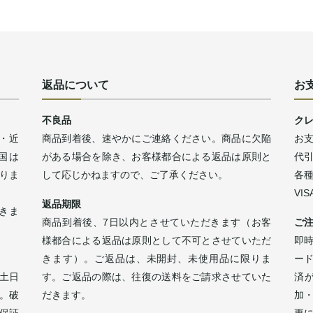
返品について
お
不良品
ク
・近
商品到着後、速やかにご連絡ください。商品に欠陥
お
四国は
がある場合を除き、お客様都合による返品は原則と
代
なりま
して応じかねますので、ご了承ください。
各
VI
返品期限
きま
商品到着後、7日以内とさせていただきます（お客
ご
様都合による返品は原則として不可とさせていただ
即時
きます）。ご返品は、未開封、未使用品に限りま
ー
土日
す。ご返品の際は、往復の送料をご請求させていた
済
。破
だきます。
加
保証
更