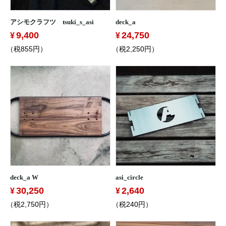
アシモクラフツ tsuki_s_asi
deck_a
9,400
24,750
（税855円）
（税2,250円）
deck_a W
asi_circle
30,250
2,640
（税2,750円）
（税240円）