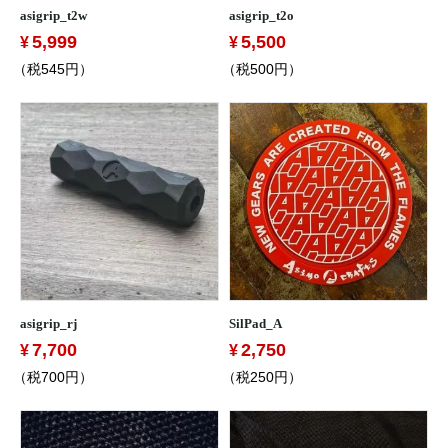
asigrip_t2w
asigrip_t2o
5,999
5,500
（税545円）
（税500円）
asigrip_rj
SilPad_A
7,700
2,750
（税700円）
（税250円）