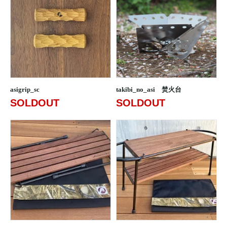
asigrip_sc
takibi_no_asi 焚火台
SOLDOUT
SOLDOUT