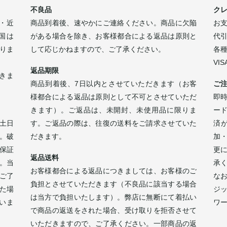
不良品
ク
・近
商品到着後、速やかにご連絡ください。商品に欠陥
お
四国は
がある場合を除き、お客様都合による返品は原則と
代
なりま
して応じかねますので、ご了承ください。
各
VI
返品期限
きま
商品到着後、7日以内とさせていただきます（お客
ご
様都合による返品は原則として不可とさせていただ
即時
きます）。ご返品は、未開封、未使用品に限りま
ー
土日
す。ご返品の際は、往復の送料をご請求させていた
済
。破
だきます。
加
保証
更
返品送料
。当
承
お客様都合による返品につきましては、お客様のご
ご了
な
負担とさせていただきます（不良品に該当する場合
た場
ジ
は当方で負担いたします）。弊店に無断にて着払い
いま
ワ
で商品の返送をされた場合、受け取りを拒否させて
。
いただきますので、ご了承ください。一部商品の返