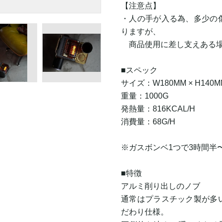
【注意点】
・人の手が入る為、多少の
りますが、
商品使用に差し支えある場
■スペック
サイズ：W180MM × H140MM
重量：1000G
発熱量：816KCAL/H
消費量：68G/H
※ガスボンベ1つで3時間半
■特徴
アルミ削り出しのノブ
通常はプラスチック製が多
だわり仕様。