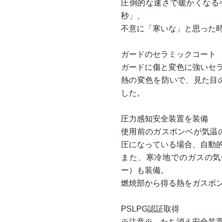
圧倒的な速さで暖かくなる
秒」、
不意に「寒いな」と思った
ガードのセラミックコート
ガードに傷と変色に強いセ
熱の変色を防いで、見た目
した。
圧力感知安全装置を装備
使用前のガスボンベが気温
圧になっている場合、自動
また、寒冷地でのガスの気
ー）も装備。
燃焼部から得る熱をガスボ
PSLPG認証取得
※注意※ たち消え安全装