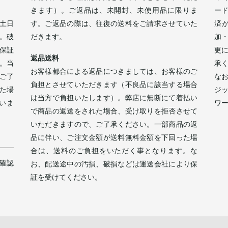
きます）。ご返品は、未開封、未使用品に限りま
ー
土日
す。ご返品の際は、往復の送料をご請求させていた
済
。破
だきます。
加
保証
更
返品送料
。当
承
お客様都合による返品につきましては、お客様のご
ご了
な
負担とさせていただきます（不良品に該当する場合
た場
ジ
は当方で負担いたします）。弊店に無断にて着払い
いま
ワ
で商品の返送をされた場合、受け取りを拒否させて
。
いただきますので、ご了承ください。一部商品の返
品に伴い、ご注文金額が送料無料金額を下回った場
合は、送料のご負担をいただく事となります。な
確認
お、配送途中の汚損、破損などは運送会社により保
証を受けてください。