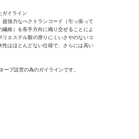
たガイライン
、超強力なべクトランコード（引っ張って
の繊維）を長手方向に織り交ぜることによ
ポリエステル製の滑りにくいさやのないコ
水性はほとんどない仕様で、さらには高い
、タープ設営の為のガイラインです。