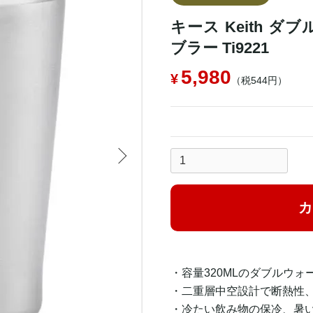
キース Keith 
ブラー Ti9221
5,980
（税544円）
カ
・容量320MLのダブルウ
・二重層中空設計で断熱性
・冷たい飲み物の保冷、暑