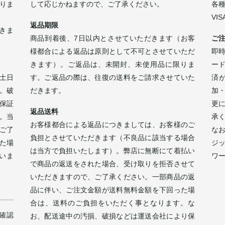
なりま
して応じかねますので、ご了承ください。
各
VI
返品期限
きま
商品到着後、7日以内とさせていただきます（お客
ご
様都合による返品は原則として不可とさせていただ
即時
きます）。ご返品は、未開封、未使用品に限りま
ー
土日
す。ご返品の際は、往復の送料をご請求させていた
済
。破
だきます。
加
保証
更
返品送料
。当
承
お客様都合による返品につきましては、お客様のご
ご了
な
負担とさせていただきます（不良品に該当する場合
た場
ジ
は当方で負担いたします）。弊店に無断にて着払い
いま
ワ
で商品の返送をされた場合、受け取りを拒否させて
。
いただきますので、ご了承ください。一部商品の返
品に伴い、ご注文金額が送料無料金額を下回った場
合は、送料のご負担をいただく事となります。な
確認
お、配送途中の汚損、破損などは運送会社により保