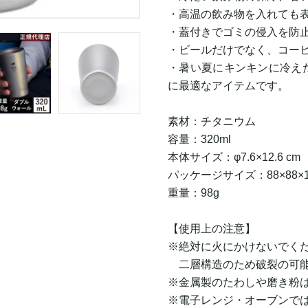
・高温の飲み物を入れても
・蓋付きでゴミの侵入を防
・ビールだけでなく、コー
・暑い夏にキンキンに冷え
に最適なアイテムです。
素材：チタニウム
容量：320ml
本体サイズ：φ7.6×12.6 cm
パッケージサイズ：88×88×1
重量：98g
【使用上の注意】
※絶対に火にかけないでく
二層構造のため破裂の可能
※金属製のたわしや磨き粉
※電子レンジ・オーブンで