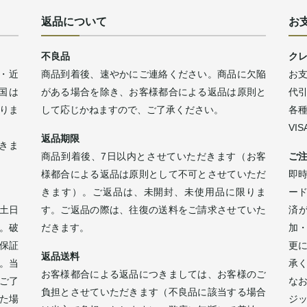
返品について
お
不良品
ク
・近
商品到着後、速やかにご連絡ください。商品に欠陥
お
四国は
がある場合を除き、お客様都合による返品は原則と
代
なりま
して応じかねますので、ご了承ください。
各
VI
返品期限
きま
商品到着後、7日以内とさせていただきます（お客
ご
様都合による返品は原則として不可とさせていただ
即時
きます）。ご返品は、未開封、未使用品に限りま
ー
土日
す。ご返品の際は、往復の送料をご請求させていた
済
。破
だきます。
加
保証
更
返品送料
。当
承
お客様都合による返品につきましては、お客様のご
ご了
な
負担とさせていただきます（不良品に該当する場合
た場
ジ