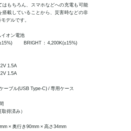
てはもちろん、スマホなどへの充電も可能
を搭載していることから、災害時などの非
番モデルです。
ムイオン電池
±15%) BRIGHT：4,200K(±15%)
2V 1.5A
2V 1.5A
ーブル(USB Type-C) / 専用ケース
間
証取得済み）
 × 奥行き90mm × 高さ34mm