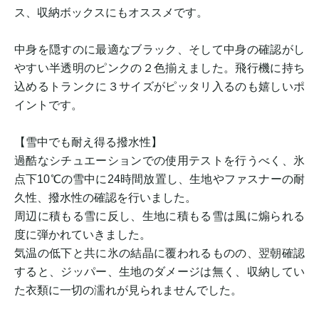
ス、収納ボックスにもオススメです。
中身を隠すのに最適なブラック、そして中身の確認がし
やすい半透明のピンクの２色揃えました。飛行機に持ち
込めるトランクに３サイズがピッタリ入るのも嬉しいポ
イントです。
【雪中でも耐え得る撥水性】
過酷なシチュエーションでの使用テストを行うべく、氷
点下10℃の雪中に24時間放置し、生地やファスナーの耐
久性、撥水性の確認を行いました。
周辺に積もる雪に反し、生地に積もる雪は風に煽られる
度に弾かれていきました。
気温の低下と共に氷の結晶に覆われるものの、翌朝確認
すると、ジッパー、生地のダメージは無く、収納してい
た衣類に一切の濡れが見られませんでした。