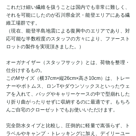
これだけ細い繊維を扱うことは国内でも非常に難しく、
それを可能にしたのが石川県金沢・能登エリアにある繊
維工場群です。
（現在、能登半島地震による復興中のエリアであり、対
応可能な半数程度のスタッフの方々により、ファースト
ロットの製作を実現頂きました。）
オーガナイザー（スタッフサック）とは、荷物を整理・
仕分けするもの。
このMサイズ（横37cm×縦26cm×高さ10cm）は、トレー
ナーやボトムス、ロンTやダウンソックスといったウェ
アを入れて、バッグやキャリーケースの中で型崩れした
り折り曲がったりせずに収納するのに最適です。もちろ
んご自宅のクローゼットでもお使いいただけます。
完全防水タイプと比較し、圧倒的に軽量で嵩張らず、ト
ラベルやキャンプ・トレッキングに加え、デイリーユー