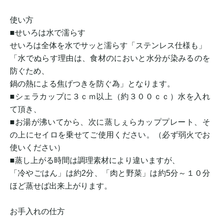
使い方
■せいろは水で濡らす
せいろは全体を水でサッと濡らす「ステンレス仕様も」
「水でぬらす理由は、食材のにおいと水分が染みるのを
防ぐため、
鍋の熱による焦げつきを防ぐ為」となります。
■シェラカップに３ｃｍ以上（約３００ｃｃ）水を入れ
て頂き、
■お湯が沸いてから、次に蒸しぇらカッププレート、そ
の上にセイロを乗せてご使用ください。（必ず弱火でお
使いください）
■蒸し上がる時間は調理素材により違いますが、
「冷やごはん」は約2分、「肉と野菜」は約5分～１０分
ほど蒸せば出来上がります。
お手入れの仕方