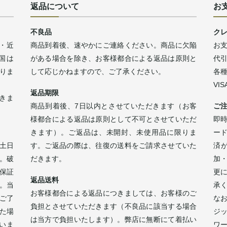
返品について
お
不良品
ク
・近
商品到着後、速やかにご連絡ください。商品に欠陥
お
四国は
がある場合を除き、お客様都合による返品は原則と
代
なりま
して応じかねますので、ご了承ください。
各
VI
返品期限
きま
商品到着後、7日以内とさせていただきます（お客
ご
様都合による返品は原則として不可とさせていただ
即時
きます）。ご返品は、未開封、未使用品に限りま
ー
土日
す。ご返品の際は、往復の送料をご請求させていた
済
。破
だきます。
加
保証
更
返品送料
。当
承
お客様都合による返品につきましては、お客様のご
ご了
な
負担とさせていただきます（不良品に該当する場合
た場
ジ
は当方で負担いたします）。弊店に無断にて着払い
いま
ワ