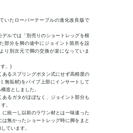
ていたローバーテーブルの進化改良版で
モデルでは「別売りのショートレッグを根
た部分を脚の途中にジョイント箇所を設
より別次元で脚の交換が楽になっていま
す。)
くあるスプリングボタン式にせず高精度の
ルミ無垢材)をパイプ上部にインサートして
る構造としました。
くあるガタがほぼなく、ジョイント部分も
ます。
」に統一し以前のラワン材とは一味違った
には無かったショートレッグ時に脚をまと
加しています。