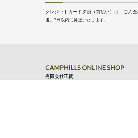
クレジットカード決済（前払い）は、ご入金
後、7日以内に発送いたします。
CAMPHILLS ONLINE SHOP
有限会社正賢
〒354-0024
埼玉県富士見市鶴瀬東2-15-10
TEL.049-293-9961
Copyright ©
2026 CAMPHILLS All right.reserved.