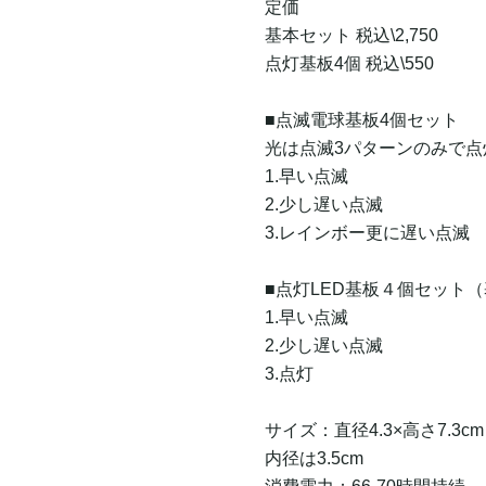
定価
基本セット 税込\2,750
点灯基板4個 税込\550
■点滅電球基板4個セット
光は点滅3パターンのみで点
1.早い点滅
2.少し遅い点滅
3.レインボー更に遅い点滅
■点灯LED基板４個セット
1.早い点滅
2.少し遅い点滅
3.点灯
サイズ：直径4.3×高さ7.3cm
内径は3.5cm