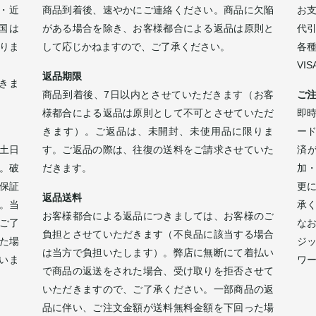
・近
商品到着後、速やかにご連絡ください。商品に欠陥
お
四国は
がある場合を除き、お客様都合による返品は原則と
代
なりま
して応じかねますので、ご了承ください。
各
VI
返品期限
きま
商品到着後、7日以内とさせていただきます（お客
ご
様都合による返品は原則として不可とさせていただ
即時
きます）。ご返品は、未開封、未使用品に限りま
ー
土日
す。ご返品の際は、往復の送料をご請求させていた
済
。破
だきます。
加
保証
更
返品送料
。当
承
お客様都合による返品につきましては、お客様のご
ご了
な
負担とさせていただきます（不良品に該当する場合
た場
ジ
は当方で負担いたします）。弊店に無断にて着払い
いま
ワ
で商品の返送をされた場合、受け取りを拒否させて
。
いただきますので、ご了承ください。一部商品の返
品に伴い、ご注文金額が送料無料金額を下回った場