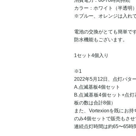
消費電力：66-70時間持続
カラー：ホワイト（半透明
※ブルー、オレンジは入れ
電池の交換がとても簡単で
防水機能もございます。
1セット4個入り
※1
2022年5月12日、点灯パ
A.点滅基板4個セット
B.点滅基板4個セット+点
板の数は合計8個）
また、Vortexionを既
のみ4個セットで販売もさせ
連続点灯時間は約65〜65