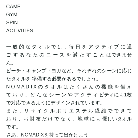
CAMP
GYM
SPIN
ACTIVITIES
一 般 的 な タ オ ル で は 、毎 日 を ア ク テ ィ ブ に 過
ご す あ な た の ニ ー ズ を 満 た す こ と はできませ
ん。
ビーチ・キャンプ・ヨガなど、それぞれのシーンに応じ
たタオルを 準備する必要があるでしょう。
N O M A D I X の タ オ ル は た く さ ん の 機 能 を 備 え
て お り 、ど ん な シ ー ン や ア ク テ ィ ビティにも1枚
で対応できるようにデザインされています。
ま た 、リ サ イ ク ル ポ リ エ ス テ ル 繊 維 で で き て
お り 、お 財 布 だ け で な く 、地 球 に も 優しいタオル
です。
さあ、NOMADIXを持って出かけよう。